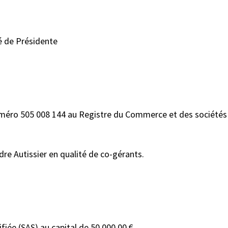
é de Présidente
méro 505 008 144 au Registre du Commerce et des sociétés d
re Autissier en qualité de co-gérants.
iée (SAS) au capital de 50.000,00 €